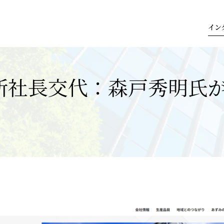
イン
所社長交代：森戸秀明氏