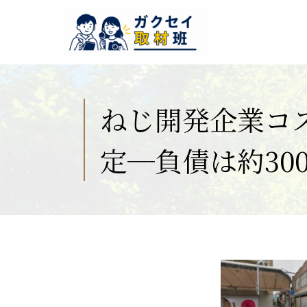
ねじ開発企業コ
定─負債は約30