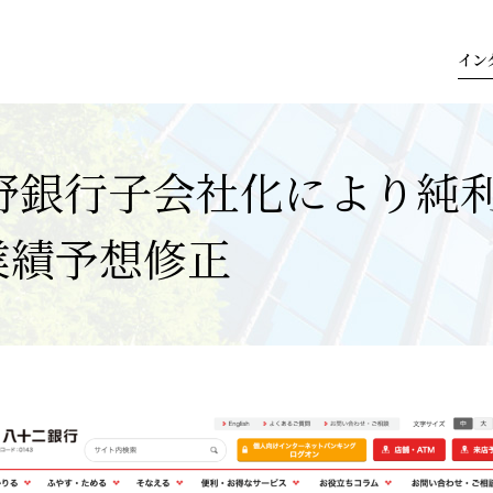
イン
野銀行子会社化により純
の業績予想修正