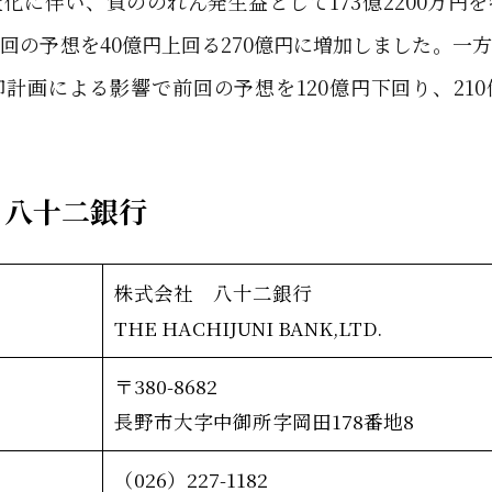
化に伴い、負ののれん発生益として173億2200万円
回の予想を40億円上回る270億円に増加しました。一
計画による影響で前回の予想を120億円下回り、21
 八十二銀行
株式会社 八十二銀行
THE HACHIJUNI BANK,LTD.
〒380-8682
長野市大字中御所字岡田178番地8
（026）227-1182