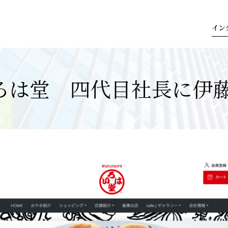
イン
ろは堂 四代目社長に伊