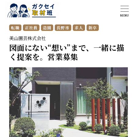
2025.6.6
MENU
掲載日
転職
正社員
造園
長野市
求人
新卒
美山園芸株式会社
図面にない“想い”まで、一緒に描
く提案を。営業募集