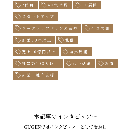
2代目
40代社長
FC展開
スタートアップ
ワークライフバランス重視
全国展開
創業50年以上
北信
売上10億円以上
海外展開
社員数100人以上
若手活躍
製造
起業・独立支援
本記事のインタビュアー
GUGENではインタビュアーとして活動し