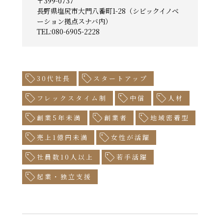
〒
399-0737
長野県塩尻市大門八番町1-28（シビックイノベ
ーション拠点スナバ内）
TEL:
080-6905-2228
30代社長
スタートアップ
フレックスタイム制
中信
人材
創業5年未満
創業者
地域密着型
売上1億円未満
女性が活躍
社員数10人以上
若手活躍
起業・独立支援