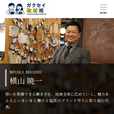
MENU
NPO法人 MEGURU
横山 暁一
想いを発揮できる働き方を、地域全体に広めていく。魅力あ
る人といきいきと働ける塩尻のブランド作りに取り組む代
表。