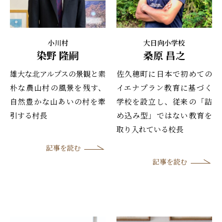
小川村
大日向小学校
染野 隆嗣
桑原 昌之
雄大な北アルプスの景観と素
佐久穂町に日本で初めての
朴な農山村の風景を残す、
イエナプラン教育に基づく
自然豊かな山あいの村を牽
学校を設立し、従来の「詰
引する村長
め込み型」ではない教育を
取り入れている校長
記事を読む
記事を読む