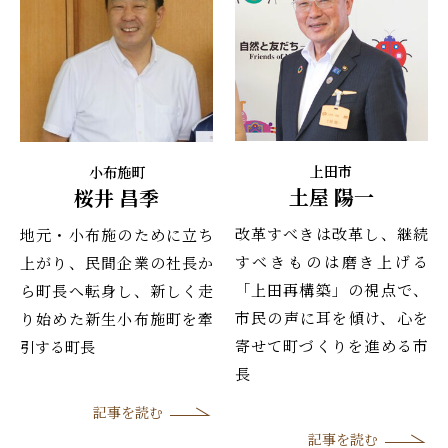
上田市
小布施町
土屋 陽一
桜井 昌季
改革すべきは改革し、継続
地元・小布施のために立ち
すべきものは磨き上げる
上がり、民間企業の社長か
「上田再構築」の視点で、
ら町長へ転身し、新しく走
市民の声に耳を傾け、心を
り始めた新生小布施町を牽
寄せて町づくりを進める市
引する町長
長
記事を読む
記事を読む