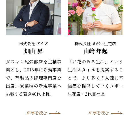
株式会社 アイズ
株式会社 ヌボー生花店
畑山 昇
山﨑 年起
ダスキン尾張部店を主軸事
「お花のある生活」という
業とし、2016年に新規事業
生活スタイルを提案するこ
で、革製品の修理専門店を
とで、より多くの人達に幸
出店。異業種の新規事業へ
福感を提供していくヌボー
挑戦する若き40代社長。
生花店・2代目社長
記事を読む
記事を読む