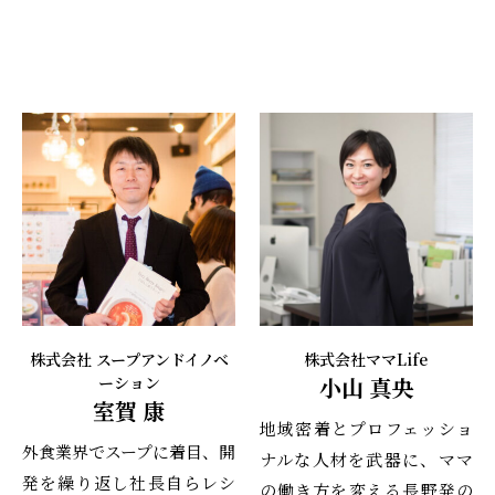
株式会社 スープアンドイノベ
株式会社ママLife
ーション
小山 真央
室賀 康
地域密着とプロフェッショ
外食業界でスープに着目、開
ナルな人材を武器に、ママ
発を繰り返し社長自らレシ
の働き方を変える長野発の