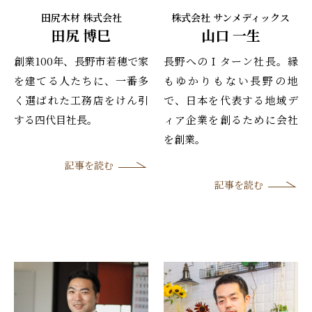
田尻木材 株式会社
株式会社 サンメディックス
田尻 博巳
山口 一生
創業100年、長野市若穂で家
長野へのＩターン社長。縁
を建てる人たちに、一番多
もゆかりもない長野の地
く選ばれた工務店をけん引
で、日本を代表する地域デ
する四代目社長。
ィア企業を創るために会社
を創業。
記事を読む
記事を読む